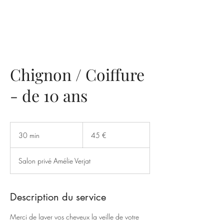
Chignon / Coiffure
- de 10 ans
45
euros
30 min
3
45 €
0
m
Salon privé Amélie Verjat
i
n
Description du service
Merci de laver vos cheveux la veille de votre