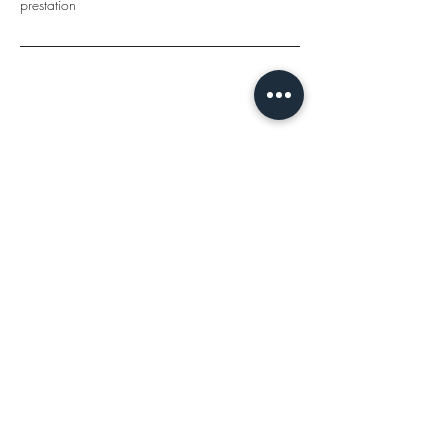
prestation
Coordonnées
101 Rue de la Cité, Troyes, France
Amélie VERJAT
Salon de coiffure privé haut de gamme
101 Rue de la cité
10000 TROYES