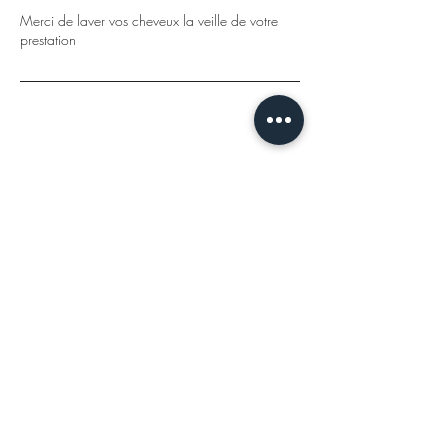
Merci de laver vos cheveux la veille de votre
prestation
Coordonnées
101 Rue de la Cité, Troyes, France
Amélie VERJAT
Salon de coiffure privé haut de gamme