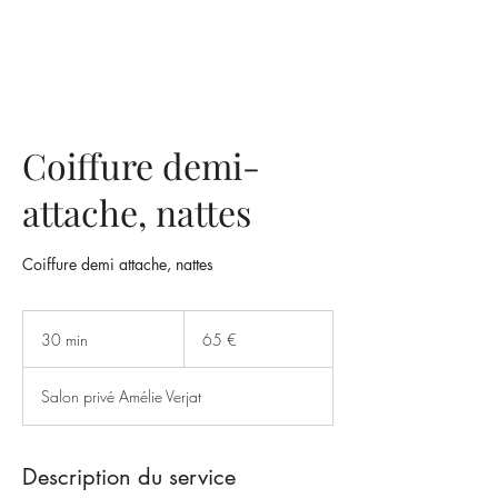
Coiffure demi-
attache, nattes
Coiffure demi attache, nattes
65
euros
30 min
3
65 €
0
m
Salon privé Amélie Verjat
i
n
Description du service